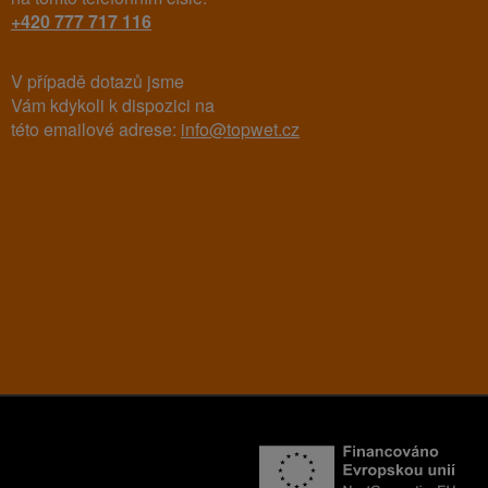
+420 777 717 116
V případě dotazů jsme
Vám kdykoli k dispozici na
této emailové adrese:
info@topwet.cz