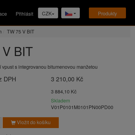
CZK
produkty
ace
Přihlásit
m
TW 75 V BIT
 V BIT
í vpust s integrovanou bitumenovou manžetou
ez DPH
3 210,00 Kč
H
3 884,10 Kč
Skladem
V01P0101M0101PN00PD00
Vložit do košíku