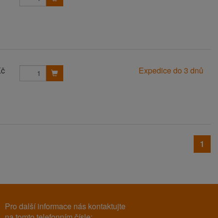
Kč
Expedice do 3 dnů
1
Pro další informace nás kontaktujte
na tomto telefonním čísle: