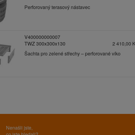
Perforovaný terasový nástavec
V400000000007
TWZ 300x300x130
2 410,00 
Šachta pro zelené střechy – perforované víko
Nenašli jste,
co jste hledali?