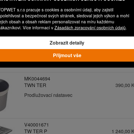
Perforovaný ochranný koš
TOPWET s.r.o pracuje s cookies a osobními údaji, aby zajistil
spolehlivost a bezpečnost svých stránek, sledoval jejich výkon a mohl
jejich obsah a obsah reklam personalizovat na míru každému
zákazníkovi. Více informací v
Zásadách zpracování osobních údajů
.
V40001666
TW TER
1 190,00 
Zobrazit detaily
Terasový nástavec
Přijmout vše
MK0044694
TWN TER
390,00 
Prodlužovací nástavec
V40001671
TW TER P
1 240,00 