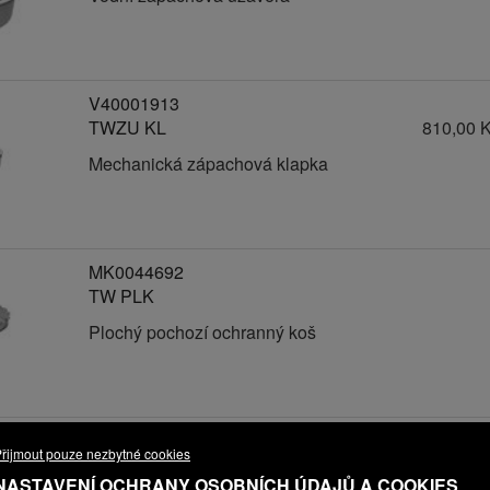
V40001913
TWZU KL
810,00 
Mechanická zápachová klapka
MK0044692
TW PLK
Plochý pochozí ochranný koš
V40001696
řijmout pouze nezbytné cookies
TWOK v33
440,00 
NASTAVENÍ OCHRANY OSOBNÍCH ÚDAJŮ A COOKIES