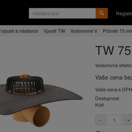
Registr
í vpusti a nástavce
Vpusti TW
Vodorovné V
Průměr 75 m
TW 75
Vodorovná střešn
Vaše cena b
Vaše cena s DP
Dostupnost
Kód
−
+