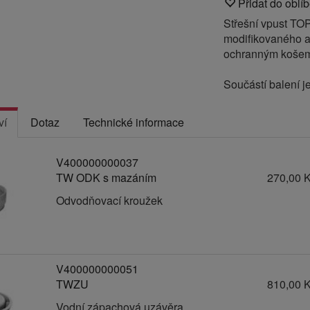
Přidat do oblí
Střešní vpust TO
modifikovaného a
ochranným koše
Součástí balení je
ví
Dotaz
Technické informace
V400000000037
TW ODK s mazáním
270,00 
Odvodňovací kroužek
V400000000051
TWZU
810,00 
Vodní zápachová uzávěra