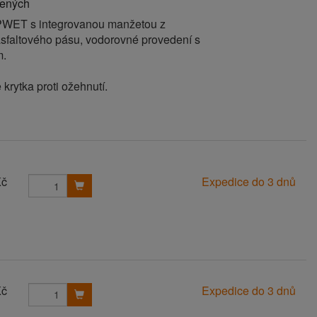
bených
PWET s integrovanou manžetou z
sfaltového pásu, vodorovné provedení s
m.
 krytka proti ožehnutí.
Kč
Expedice do 3 dnů
Kč
Expedice do 3 dnů