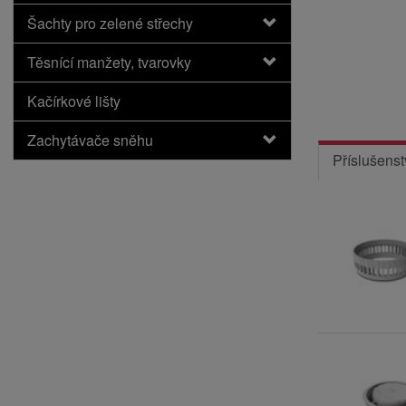
Šachty pro zelené střechy
Těsnící manžety, tvarovky
Kačírkové lišty
Zachytávače sněhu
Příslušenst