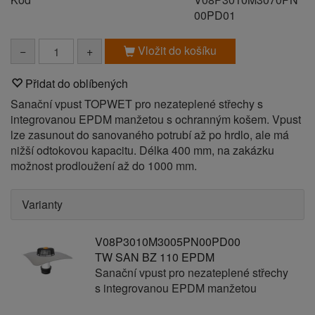
00PD01
Vložit do košíku
−
+
Přidat do oblíbených
Sanační vpust TOPWET pro nezateplené střechy s
integrovanou EPDM manžetou s ochranným košem. Vpust
lze zasunout do sanovaného potrubí až po hrdlo, ale má
nižší odtokovou kapacitu. Délka 400 mm, na zakázku
možnost prodloužení až do 1000 mm.
Varianty
V08P3010M3005PN00PD00
TW SAN BZ 110 EPDM
Sanační vpust pro nezateplené střechy
s integrovanou EPDM manžetou