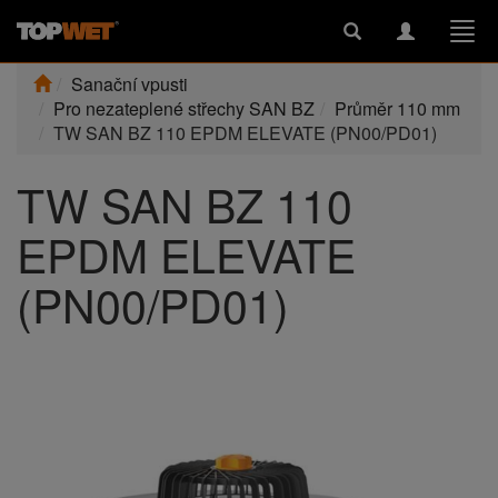
Toggle
Toggle
Togg
search
navigation
navi
Sanační vpusti
Pro nezateplené střechy SAN BZ
Průměr 110 mm
TW SAN BZ 110 EPDM ELEVATE (PN00/PD01)
TW SAN BZ 110
EPDM ELEVATE
(PN00/PD01)