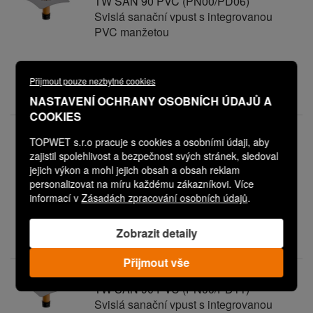
TW SAN 90 PVC (PN00/PD06)
Svislá sanační vpust s integrovanou
PVC manžetou
Vaše cena:
2 940,00 Kč
Přijmout pouze nezbytné cookies
Expedice do 3 dnů
NASTAVENÍ OCHRANY OSOBNÍCH ÚDAJŮ A
COOKIES
V08P0626M0602PN00PD04
TOPWET s.r.o pracuje s cookies a osobními údaji, aby
TW SAN 90 PVC (PN00/PD04)
zajistil spolehlivost a bezpečnost svých stránek, sledoval
Svislá sanační vpust s integrovanou
jejich výkon a mohl jejich obsah a obsah reklam
PVC manžetou
personalizovat na míru každému zákazníkovi. Více
informací v
Zásadách zpracování osobních údajů
.
Vaše cena:
2 740,00 Kč
Zobrazit detaily
Expedice do 3 dnů
Přijmout vše
V08P0626M0602PN00PD11
TW SAN 90 PVC (PN00/PD11)
Svislá sanační vpust s integrovanou