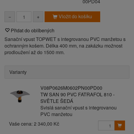
00PD04
Vložit do košíku
−
+
Přidat do oblíbených
Sanační vpust TOPWET s integrovanou PVC manžetou s
ochranným košem. Délka 400 mm, na zakázku možnost
prodloužení až do 1500 mm.
Varianty
V08P0626M0602PN00PD00
TW SAN 90 PVC FATRAFOL 810 -
SVĚTLE ŠEDÁ
Svislá sanační vpust s integrovanou
PVC manžetou
Vaše cena:
2 340,00 Kč