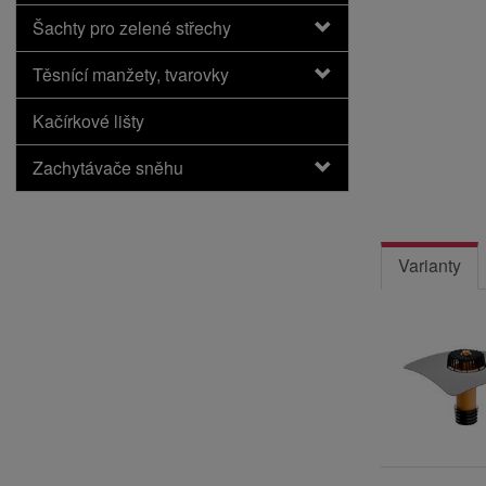
Šachty pro zelené střechy
Těsnící manžety, tvarovky
Kačírkové lišty
Zachytávače sněhu
Varianty