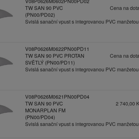
V08P0626M0602PN00PD02
TW SAN 90 PVC
Cena na dot
(PN00/PD02)
Svislá sanační vpust s integrovanou PVC manžetou
V08P0626M0622PN00PD11
TW SAN 90 PVC PROTAN
Cena na dot
SVĚTLÝ (PN00/PD11)
Svislá sanační vpust s integrovanou PVC manžetou
V08P0626M0621PN00PD04
TW SAN 90 PVC
2 740,00 
MONARPLAN FM
(PN00/PD04)
Svislá sanační vpust s integrovanou PVC manžetou