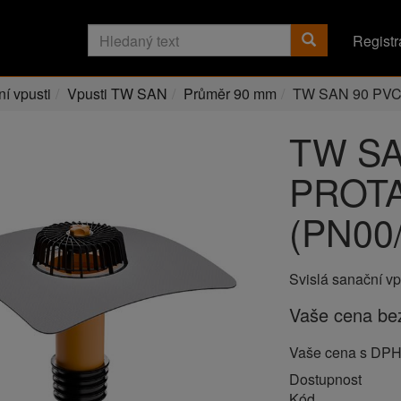
Registr
í vpusti
Vpusti TW SAN
Průměr 90 mm
TW SAN 90 PVC
TW SA
PROTA
(PN00
Svislá sanační v
Vaše cena b
Vaše cena s DP
Dostupnost
Kód