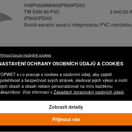
V08P0626M0602PN00PD03
TW SAN 90 PVC
2 640,00 
(PN00/PD03)
Svislá sanační vpust s integrovanou PVC manžetou
V08P0626M0602PN00PD06
řijmout pouze nezbytné cookies
TW SAN 90 PVC
2 940,00 
NASTAVENÍ OCHRANY OSOBNÍCH ÚDAJŮ A COOKIES
(PN00/PD06)
Svislá sanační vpust s integrovanou PVC manžetou
TOPWET s.r.o pracuje s cookies a osobními údaji, aby zajistil
spolehlivost a bezpečnost svých stránek, sledoval jejich výkon a mohl
jejich obsah a obsah reklam personalizovat na míru každému
zákazníkovi. Více informací v
Zásadách zpracování osobních údajů
.
V08P0626M0602PN00PD04
TW SAN 90 PVC
2 740,00 
Zobrazit detaily
(PN00/PD04)
Svislá sanační vpust s integrovanou PVC manžetou
Přijmout vše