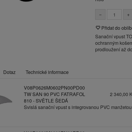
−
+
Přidat do oblí
Sanační vpust T
ochranným košem
prodloužení až d
Dotaz
Technické informace
V08P0626M0602PN00PD00
TW SAN 90 PVC FATRAFOL
2 340,00 
810 - SVĚTLE ŠEDÁ
Svislá sanační vpust s integrovanou PVC manžetou