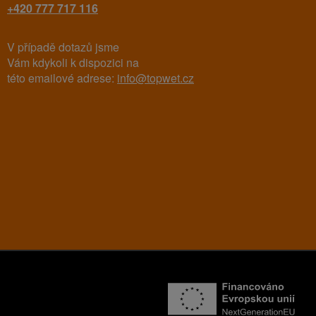
+420 777 717 116
V případě dotazů jsme
Vám kdykoli k dispozici na
této emailové adrese:
info@topwet.cz