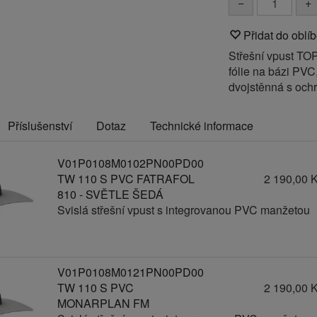
−
+
Přidat do oblí
Střešní vpust TO
fólie na bázi PVC
dvojstěnná s oc
Příslušenství
Dotaz
Technické informace
V01P0108M0102PN00PD00
TW 110 S PVC FATRAFOL
2 190,00 
810 - SVĚTLE ŠEDÁ
Svislá střešní vpust s integrovanou PVC manžetou
V01P0108M0121PN00PD00
TW 110 S PVC
2 190,00 
MONARPLAN FM