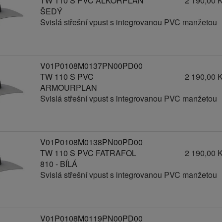
TW 110 S PVC ALKORPLAN
2 190,00 
ŠEDÝ
Svislá střešní vpust s integrovanou PVC manžetou
V01P0108M0137PN00PD00
TW 110 S PVC
2 190,00 
ARMOURPLAN
Svislá střešní vpust s integrovanou PVC manžetou
V01P0108M0138PN00PD00
TW 110 S PVC FATRAFOL
2 190,00 
810 - BÍLÁ
Svislá střešní vpust s integrovanou PVC manžetou
V01P0108M0119PN00PD00