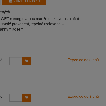
Vložit do košíku
bených
PWET s integrovanou manžetou z hydroizolační
, svislé provedení, tepelně izolovaná –
hranným košem.
Kč
Expedice do 3 dnů
Kč
Expedice do 3 dnů