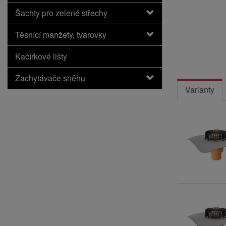
Šachty pro zelené střechy
Těsnící manžety, tvarovky
Kačírkové lišty
Zachytávače sněhu
Varianty