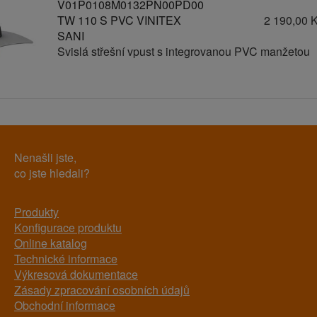
V01P0108M0132PN00PD00
TW 110 S PVC VINITEX
2 190,00 
SANI
Svislá střešní vpust s integrovanou PVC manžetou
Nenašli jste,
co jste hledali?
Produkty
Konfigurace produktu
Online katalog
Technické informace
Výkresová dokumentace
Zásady zpracování osobních údajů
Obchodní informace