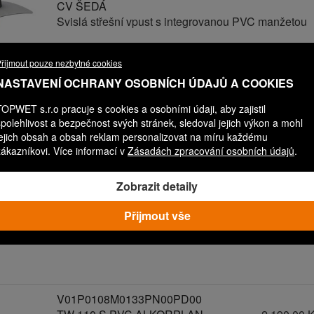
CV ŠEDÁ
Svislá střešní vpust s integrovanou PVC manžetou
řijmout pouze nezbytné cookies
V01P0108M0110PN00PD00
NASTAVENÍ OCHRANY OSOBNÍCH ÚDAJŮ A COOKIES
TW 110 S PVC ALKORPLAN
2 190,00 
TOPWET s.r.o pracuje s cookies a osobními údaji, aby zajistil
ANTRACIT
spolehlivost a bezpečnost svých stránek, sledoval jejich výkon a mohl
Svislá střešní vpust s integrovanou PVC manžetou
jejich obsah a obsah reklam personalizovat na míru každému
zákazníkovi. Více informací v
Zásadách zpracování osobních údajů
.
Zobrazit detaily
V01P0108M0136PN00PD00
TW 110 S PVC FATRAFOL
2 190,00 
Přijmout vše
810 - ANTRACIT
Svislá střešní vpust s integrovanou PVC manžetou
V01P0108M0133PN00PD00