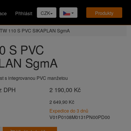
CZK
produkty
ace
Přihlásit
TW 110 S PVC SIKAPLAN SgmA
0 S PVC
LAN SgmA
pust s integrovanou PVC manžetou
ez DPH
2 190,00 Kč
H
2 649,90 Kč
Expedice do 3 dnů
V01P0108M0131PN00PD00