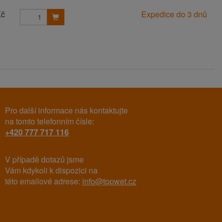
Kč
Expedice do 3 dnů
Pro další informace nás kontaktujte
na tomto telefonním čísle:
+420 777 717 116
V případě dotazů jsme
Vám kdykoli k dispozici na
této emailové adrese:
info@topwet.cz