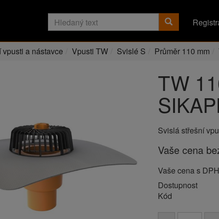
Registr
í vpusti a nástavce
Vpusti TW
Svislé S
Průměr 110 mm
TW 11
SIKAP
Svislá střešní v
Vaše cena b
Vaše cena s DP
Dostupnost
Kód