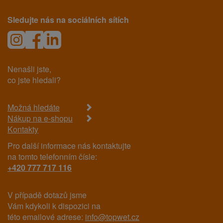
Sledujte nás na sociálních sítích
Nenašli jste,
co jste hledali?
Možná hledáte
Nákup na e-shopu
Kontakty
Pro další informace nás kontaktujte
na tomto telefonním čísle:
+420 777 717 116
V případě dotazů jsme
Vám kdykoli k dispozici na
této emailové adrese:
info@topwet.cz