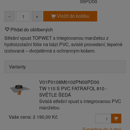
00PD00
Vložit do košíku
−
+
Přidat do oblíbených
Střešní vpust TOPWET s integrovanou manžetou z
hydroizolační fólie na bázi PVC, svislé provedení, tepelně
izolovaná – dvojstěnná s ochranným košem.
Varianty
V01P0108M0102PN00PD00
TW 110 S PVC FATRAFOL 810 -
SVĚTLE ŠEDÁ
Svislá střešní vpust s integrovanou PVC
manžetou
Vaše cena:
2 190,00 Kč
Expedice do 3 dnů