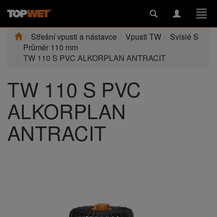
Toggle
Toggle
Togg
search
navigation
navi
Střešní vpusti a nástavce
Vpusti TW
Svislé S
Průměr 110 mm
TW 110 S PVC ALKORPLAN ANTRACIT
TW 110 S PVC
ALKORPLAN
ANTRACIT