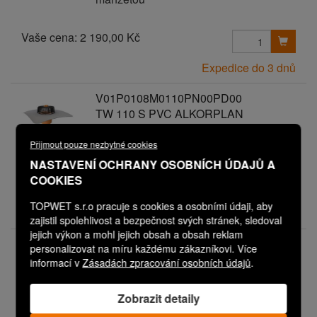
Vaše cena:
2 190,00 Kč
Expedice do 3 dnů
V01P0108M0110PN00PD00
TW 110 S PVC ALKORPLAN
ANTRACIT
Svislá střešní vpust s integrovanou PVC
Přijmout pouze nezbytné cookies
manžetou
NASTAVENÍ OCHRANY OSOBNÍCH ÚDAJŮ A
COOKIES
Vaše cena:
2 190,00 Kč
TOPWET s.r.o pracuje s cookies a osobními údaji, aby
Expedice do 3 dnů
zajistil spolehlivost a bezpečnost svých stránek, sledoval
jejich výkon a mohl jejich obsah a obsah reklam
V01P0108M0136PN00PD00
personalizovat na míru každému zákazníkovi. Více
TW 110 S PVC FATRAFOL 810 -
informací v
Zásadách zpracování osobních údajů
.
ANTRACIT
Svislá střešní vpust s integrovanou PVC
Zobrazit detaily
manžetou