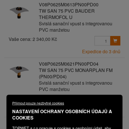
V08P0625M0613PN00PD00
TW SAN 75 PVC BAUDER
THERMOFOL U
Svislá sanační vpust s integrovanou
PVC manžetou
Vaše cena:
2 340,00 Kč
Expedice do 3 dnů
V08P0625M0621PN00PD04
TW SAN 75 PVC MONARPLAN FM
(PN00/PD04)
Svislá sanační vpust s integrovanou
PVC manžetou
Vaše cena:
2 740,00 Kč
Přijmout pouze nezbytné cookies
Expedice do 3 dnů
NASTAVENÍ OCHRANY OSOBNÍCH ÚDAJŮ A
COOKIES
V08P0625M0602PN00PD03
TOPWET s.r.o pracuje s cookies a osobními údaji, aby