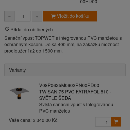
00PD00
Vložit do košíku
−
+
Přidat do oblíbených
Sanační vpust TOPWET s integrovanou PVC manžetou s
ochranným košem. Délka 400 mm, na zakázku možnost
prodloužení až do 1500 mm.
Varianty
V08P0625M0602PN00PD00
TW SAN 75 PVC FATRAFOL 810 -
SVĚTLE ŠEDÁ
Svislá sanační vpust s integrovanou
PVC manžetou
Vaše cena:
2 340,00 Kč