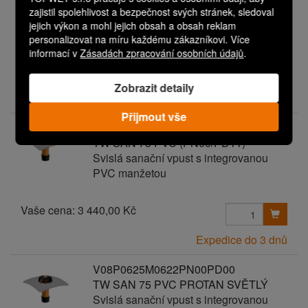
TW SAN 75 PVC (PN00/PD03)
zajistil spolehlivost a bezpečnost svých stránek, sledoval
Svislá sanační vpust s integrovanou
jejich výkon a mohl jejich obsah a obsah reklam
PVC manžetou
personalizovat na míru každému zákazníkovi. Více
informací v
Zásadách zpracování osobních údajů
.
Vaše cena:
2 640,00 Kč
Zobrazit detaily
Expedice do 3 dnů
Přijmout vše
V08P0625M0602PN00PD11
TW SAN 75 PVC (PN00/PD11)
Svislá sanační vpust s integrovanou
PVC manžetou
Vaše cena:
3 440,00 Kč
Expedice do 3 dnů
V08P0625M0622PN00PD00
TW SAN 75 PVC PROTAN SVĚTLÝ
Svislá sanační vpust s integrovanou