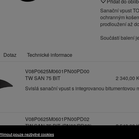
Přidat do oblí
Sanační vpust T
ochranným košem
prodloužení až d
Součástí balení je
Dotaz
Technické informace
V08P0625M0601PN00PD00
TW SAN 75 BIT
2 340,00 
Svislá sanační vpust s integrovanou bitumentovou
V08P0625M0601PN00PD02
TW SAN 75 BIT (PN00/PD02)
2 540,00 
řijmout pouze nezbytné cookies
Svislá sanační vpust s integrovanou bitumentovou