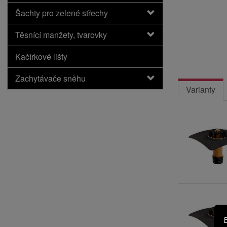
Šachty pro zelené střechy
Těsnící manžety, tvarovky
Kačírkové lišty
Zachytávače sněhu
Varianty
P