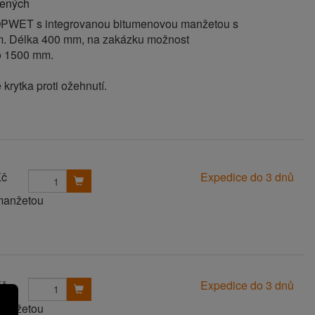
bených
OPWET s integrovanou bitumenovou manžetou s
. Délka 400 mm, na zakázku možnost
o 1500 mm.
 krytka proti ožehnutí.
Kč
Expedice do 3 dnů
 manžetou
Kč
Expedice do 3 dnů
 manžetou