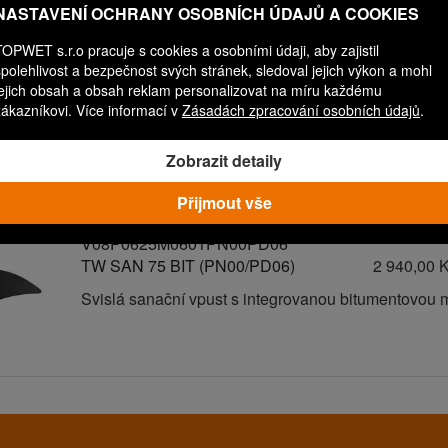
NASTAVENÍ OCHRANY OSOBNÍCH ÚDAJŮ A COOKIES
TOPWET s.r.o pracuje s cookies a osobními údaji, aby zajistil
spolehlivost a bezpečnost svých stránek, sledoval jejich výkon a mohl
V08P0625M0601PN00PD03
jejich obsah a obsah reklam personalizovat na míru každému
zákazníkovi. Více informací v
Zásadách zpracování osobních údajů
.
TW SAN 75 BIT (PN00/PD03)
2 640,00 
Svislá sanační vpust s integrovanou bitumentovou
Zobrazit detaily
Přijmout vše
V08P0625M0601PN00PD06
TW SAN 75 BIT (PN00/PD06)
2 940,00 
Svislá sanační vpust s integrovanou bitumentovou