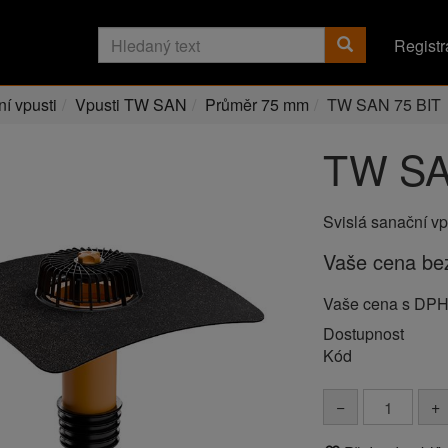
Registr
í vpusti
Vpusti TW SAN
Průměr 75 mm
TW SAN 75 BIT
TW SA
Svislá sanační v
Vaše cena b
Vaše cena s DP
Dostupnost
Kód
−
+