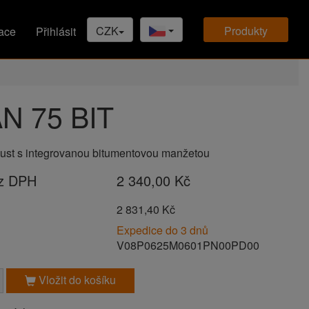
CZK
produkty
ace
Přihlásit
N 75 BIT
pust s integrovanou bitumentovou manžetou
ez DPH
2 340,00 Kč
H
2 831,40 Kč
Expedice do 3 dnů
V08P0625M0601PN00PD00
Vložit do košíku