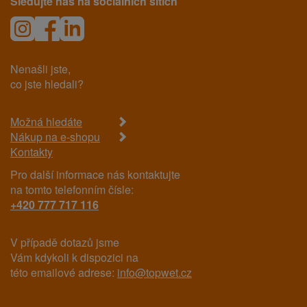
Sledujte nás na sociálních sítích
Nenašli jste,
co jste hledali?
Možná hledáte
Nákup na e-shopu
Kontakty
Pro další informace nás kontaktujte
na tomto telefonním čísle:
+420 777 717 116
V případě dotazů jsme
Vám kdykoli k dispozici na
této emailové adrese:
info@topwet.cz