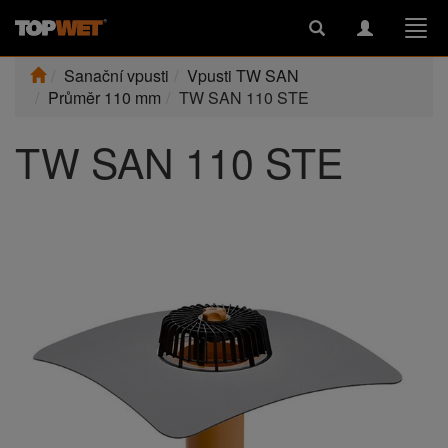
Toggle
Toggle
Togg
search
navigation
navi
Sanační vpusti
Vpusti TW SAN
Průměr 110 mm
TW SAN 110 STE
TW SAN 110 STE