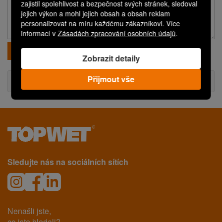
zajistil spolehlivost a bezpečnost svých stránek, sledoval
jejich výkon a mohl jejich obsah a obsah reklam
personalizovat na míru každému zákazníkovi. Více
informací v
Zásadách zpracování osobních údajů
.
Odeslat
Zobrazit detaily
Přijmout vše
Technické informace
Sledujte nás na sociálních sítích
Nenašli jste,
co jste hledali?