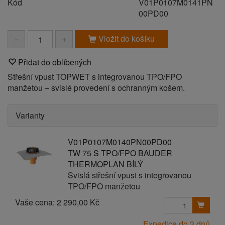
Kód
V01P0107M0141PN
00PD00
Vložit do košíku
−
+
Přidat do oblíbených
Střešní vpust TOPWET s integrovanou TPO/FPO
manžetou – svislé provedení s ochranným košem.
Varianty
V01P0107M0140PN00PD00
TW 75 S TPO/FPO BAUDER
THERMOPLAN BÍLÝ
Svislá střešní vpust s integrovanou
TPO/FPO manžetou
Vaše cena:
2 290,00 Kč
Expedice do 3 dnů