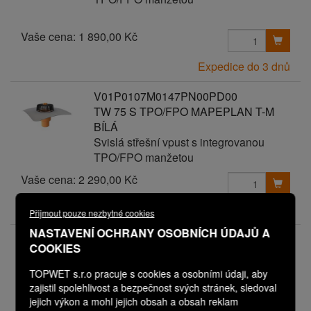
Vaše cena:
1 890,00 Kč
Expedice do 3 dnů
V01P0107M0147PN00PD00
TW 75 S TPO/FPO MAPEPLAN T-M
BÍLÁ
Svislá střešní vpust s integrovanou
TPO/FPO manžetou
Vaše cena:
2 290,00 Kč
Expedice do 3 dnů
Přijmout pouze nezbytné cookies
NASTAVENÍ OCHRANY OSOBNÍCH ÚDAJŮ A
V01P0107M0148PN00PD00
COOKIES
TW 75 S TPO/FPO MAPEPLAN T-M
TM.ŠEDÁ
TOPWET s.r.o pracuje s cookies a osobními údaji, aby
Svislá střešní vpust s integrovanou
zajistil spolehlivost a bezpečnost svých stránek, sledoval
TPO/FPO manžetou
jejich výkon a mohl jejich obsah a obsah reklam