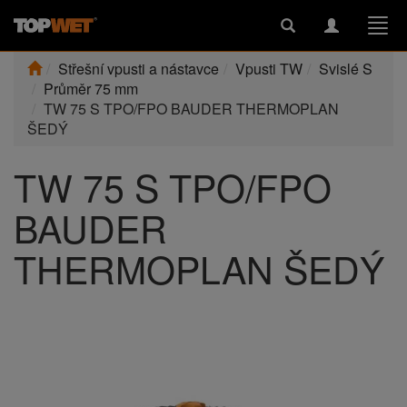
Toggle
Toggle
Togg
search
navigation
navi
Střešní vpusti a nástavce
Vpusti TW
Svislé S
Průměr 75 mm
TW 75 S TPO/FPO BAUDER THERMOPLAN
ŠEDÝ
TW 75 S TPO/FPO
BAUDER
THERMOPLAN ŠEDÝ