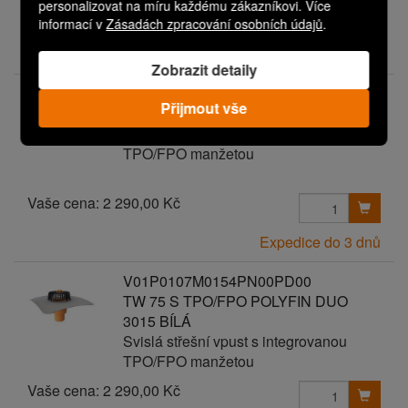
personalizovat na míru každému zákazníkovi. Více
Vaše cena:
2 290,00 Kč
informací v
Zásadách zpracování osobních údajů
.
Expedice do 3 dnů
Zobrazit detaily
V01P0107M0152PN00PD00
Přijmout vše
TW 75 S TPO/FPO MONARFIN FM
Svislá střešní vpust s integrovanou
TPO/FPO manžetou
Vaše cena:
2 290,00 Kč
Expedice do 3 dnů
V01P0107M0154PN00PD00
TW 75 S TPO/FPO POLYFIN DUO
3015 BÍLÁ
Svislá střešní vpust s integrovanou
TPO/FPO manžetou
Vaše cena:
2 290,00 Kč