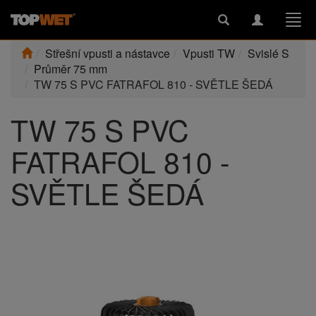
Toggle
Toggle
Togg
search
navigation
navi
Střešní vpusti a nástavce
Vpusti TW
Svislé S
Průměr 75 mm
TW 75 S PVC FATRAFOL 810 - SVĚTLE ŠEDÁ
TW 75 S PVC
FATRAFOL 810 -
SVĚTLE ŠEDÁ