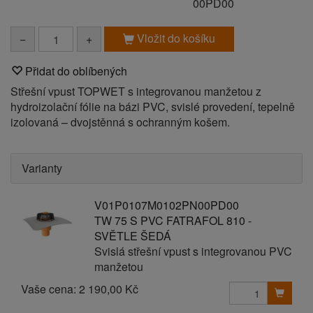
00PD00
Vložit do košíku
−
+
Přidat do oblíbených
Střešní vpust TOPWET s integrovanou manžetou z
hydroizolační fólie na bázi PVC, svislé provedení, tepelně
izolovaná – dvojstěnná s ochranným košem.
Varianty
V01P0107M0102PN00PD00
TW 75 S PVC FATRAFOL 810 -
SVĚTLE ŠEDÁ
Svislá střešní vpust s integrovanou PVC
manžetou
Vaše cena:
2 190,00 Kč