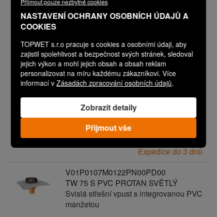
Přijmout pouze nezbytné cookies
manžetou
NASTAVENÍ OCHRANY OSOBNÍCH ÚDAJŮ A
COOKIES
Vaše cena:
2 190,00 Kč
TOPWET s.r.o pracuje s cookies a osobními údaji, aby
Expedice do 3 dnů
zajistil spolehlivost a bezpečnost svých stránek, sledoval
jejich výkon a mohl jejich obsah a obsah reklam
V01P0107M0121PN00PD00
personalizovat na míru každému zákazníkovi. Více
TW 75 S PVC MONARPLAN FM
informací v
Zásadách zpracování osobních údajů
.
Svislá střešní vpust s integrovanou PVC
manžetou
Zobrazit detaily
Přijmout vše
Vaše cena:
2 190,00 Kč
Expedice do 3 dnů
V01P0107M0122PN00PD00
TW 75 S PVC PROTAN SVĚTLÝ
Svislá střešní vpust s integrovanou PVC
manžetou