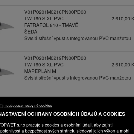
V01P0201M0216PN00PD00
TW 160 S XL PVC
2 610,00 
FATRAFOL 810 - TMAVĚ
ŠEDÁ
Svislá střešní vpust s integrovanou PVC manžetou
V01P0201M0219PN00PD00
TW 160 S XL PVC
2 610,00 
MAPEPLAN M
Svislá střešní vpust s integrovanou PVC manžetou
V01P0201M0221PN00PD00
řijmout pouze nezbytné cookies
TW 160 S XL PVC
2 610,00 
NASTAVENÍ OCHRANY OSOBNÍCH ÚDAJŮ A COOKIES
MONARPLAN FM
Svislá střešní vpust s integrovanou PVC manžetou
TOPWET s.r.o pracuje s cookies a osobními údaji, aby zajistil
spolehlivost a bezpečnost svých stránek, sledoval jejich výkon a mohl