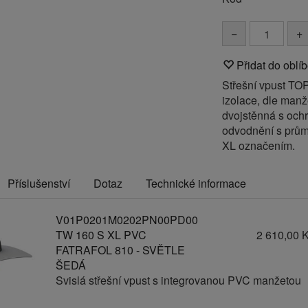
−
+
Přidat do oblí
Střešní vpust T
izolace, dle manž
dvojstěnná s och
odvodnění s prům
XL označením.
Příslušenství
Dotaz
Technické informace
V01P0201M0202PN00PD00
TW 160 S XL PVC
2 610,00 
FATRAFOL 810 - SVĚTLE
ŠEDÁ
Svislá střešní vpust s integrovanou PVC manžetou