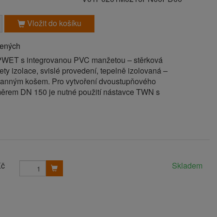
Vložit do košíku
bených
OPWET s integrovanou PVC manžetou – stěrková
ety izolace, svislé provedení, tepelně izolovaná –
ranným košem. Pro vytvoření dvoustupňového
ěrem DN 150 je nutné použití nástavce TWN s
Kč
Skladem