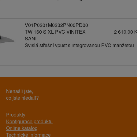
V01P0201M0232PN00PD00
TW 160 S XL PVC VINITEX
2 610,00 
SANI
Svislá střešní vpust s integrovanou PVC manžetou
Nenašli jste,
co jste hledali?
Produkty
Konfigurace produktu
Online katalog
Technické informace