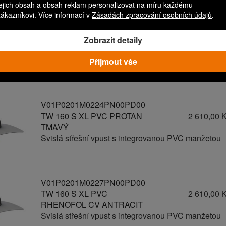
jejich obsah a obsah reklam personalizovat na míru každému
zákazníkovi. Více informací v
Zásadách zpracování osobních údajů
.
V01P0201M0222PN00PD00
TW 160 S XL PVC PROTAN
2 610,00 
Zobrazit detaily
SVĚTLÝ
Svislá střešní vpust s integrovanou PVC manžetou
Přijmout vše
V01P0201M0224PN00PD00
TW 160 S XL PVC PROTAN
2 610,00 
TMAVÝ
Svislá střešní vpust s integrovanou PVC manžetou
V01P0201M0227PN00PD00
TW 160 S XL PVC
2 610,00 
RHENOFOL CV ANTRACIT
Svislá střešní vpust s integrovanou PVC manžetou