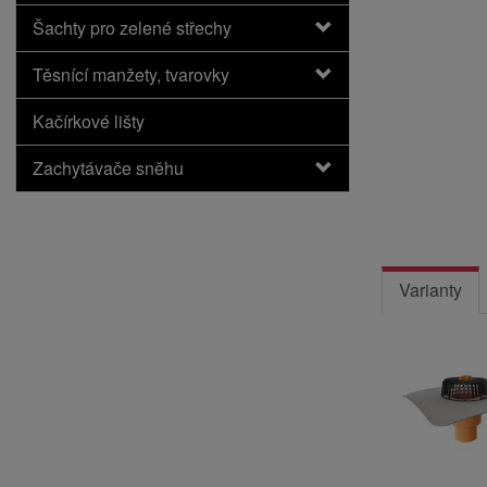
Šachty pro zelené střechy
Těsnící manžety, tvarovky
Kačírkové lišty
Zachytávače sněhu
Varianty