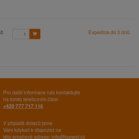
Kč
Expedice do 3 dnů
Pro další informace nás kontaktujte
na tomto telefonním čísle:
+420 777 717 116
V případě dotazů jsme
Vám kdykoli k dispozici na
této emailové adrese:
info@topwet.cz