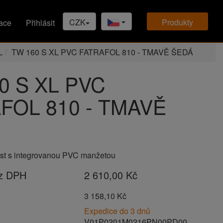
CZK
produkty
ace
Přihlásit
L
TW 160 S XL PVC FATRAFOL 810 - TMAVĚ ŠEDÁ
0 S XL PVC
FOL 810 - TMAVĚ
pust s integrovanou PVC manžetou
ez DPH
2 610,00 Kč
H
3 158,10 Kč
Expedice do 3 dnů
V01P0201M0216PN00PD00