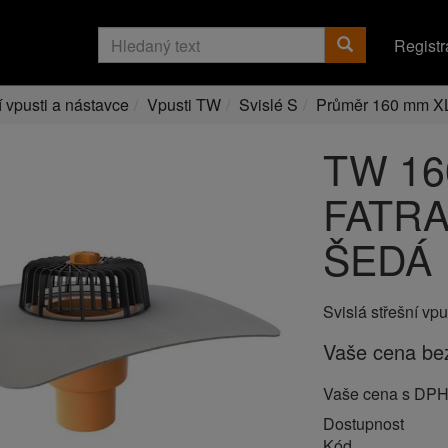
Registr
í vpusti a nástavce
Vpusti TW
Svislé S
Průměr 160 mm X
TW 16
FATRA
ŠEDÁ
Svislá střešní v
Vaše cena b
Vaše cena s DP
Dostupnost
Kód