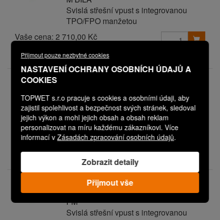
Svislá střešní vpust s integrovanou
TPO/FPO manžetou
Vaše cena:
2 710,00 Kč
Přijmout pouze nezbytné cookies
Expedice do 3 dnů
NASTAVENÍ OCHRANY OSOBNÍCH ÚDAJŮ A
V01P0201M0248PN00PD00
COOKIES
TW 160 S XL TPO/FPO MAPEPLAN T-
TOPWET s.r.o pracuje s cookies a osobními údaji, aby
M TM.ŠEDÁ
zajistil spolehlivost a bezpečnost svých stránek, sledoval
Svislá střešní vpust s integrovanou
jejich výkon a mohl jejich obsah a obsah reklam
TPO/FPO manžetou
personalizovat na míru každému zákazníkovi. Více
Vaše cena:
informací v
2 710,00 Kč
Zásadách zpracování osobních údajů
.
Skladem
Zobrazit detaily
V01P0201M0252PN00PD00
Přijmout vše
TW 160 S XL TPO/FPO MONARFIN
FM
Svislá střešní vpust s integrovanou