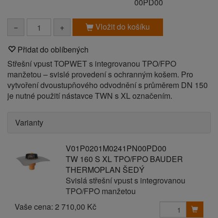
00PD00
Vložit do košíku
−
+
Přidat do oblíbených
Střešní vpust TOPWET s integrovanou TPO/FPO
manžetou – svislé provedení s ochranným košem. Pro
vytvoření dvoustupňového odvodnění s průměrem DN 150
je nutné použití nástavce TWN s XL označením.
Varianty
V01P0201M0241PN00PD00
TW 160 S XL TPO/FPO BAUDER
THERMOPLAN ŠEDÝ
Svislá střešní vpust s integrovanou
TPO/FPO manžetou
Vaše cena:
2 710,00 Kč