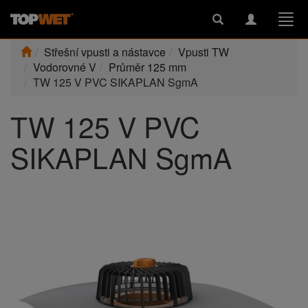
Toggle
Toggle
Togg
search
navigation
navi
Střešní vpusti a nástavce
Vpusti TW
Vodorovné V
Průměr 125 mm
TW 125 V PVC SIKAPLAN SgmA
TW 125 V PVC
SIKAPLAN SgmA