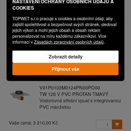
NASTAVENÍ OCHRANY OSOBNÍCH ÚDAJŮ A
Vaše cena:
3 210,00 Kč
COOKIES
Expedice do 3 dnů
TOPWET s.r.o pracuje s cookies a osobními údaji, aby
zajistil spolehlivost a bezpečnost svých stránek, sledoval
V01P0103M0122PN00PD00
jejich výkon a mohl jejich obsah a obsah reklam
TW 125 V PVC PROTAN SVĚTLÝ
personalizovat na míru každému zákazníkovi. Více
Vodorovná střešní vpust s integrovanou
informací v
Zásadách zpracování osobních údajů
.
PVC manžetou
Zobrazit detaily
Vaše cena:
3 210,00 Kč
Přijmout vše
Expedice do 3 dnů
V01P0103M0124PN00PD00
TW 125 V PVC PROTAN TMAVÝ
Vodorovná střešní vpust s integrovanou
PVC manžetou
Vaše cena:
3 210,00 Kč