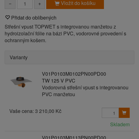
Vložit do košíku
−
+
Přidat do oblíbených
Střešní vpust TOPWET s integrovanou manžetou z
hydroizolační fólie na bázi PVC, vodorovné provedení s
ochranným košem.
Varianty
V01P0103M0102PN00PD00
TW 125 V PVC
Vodorovná střešní vpust s integrovanou
PVC manžetou
Vaše cena:
3 210,00 Kč
Skladem
V01P0103M0113PN00PD00