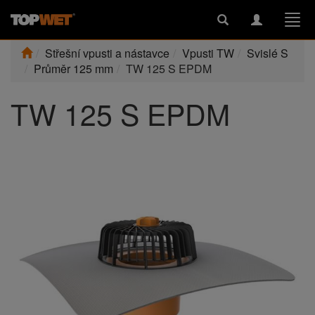
Toggle
Toggle
Togg
search
navigation
navi
Střešní vpusti a nástavce
Vpusti TW
Svislé S
Průměr 125 mm
TW 125 S EPDM
TW 125 S EPDM