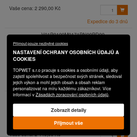
Vaše cena:
2 290,00 Kč
Expedice do 3 dnů
V01P0109M0171PN00PD00
TW 125 S EPDM ELEVATE SA
Přijmout pouze nezbytné cookies
FLASHING
NASTAVENÍ OCHRANY OSOBNÍCH ÚDAJŮ A
Svislá střešní vpust s integrovanou
COOKIES
EPDM manžetou
TOPWET s.r.o pracuje s cookies a osobními údaji, aby
Vaše cena:
3 190,00 Kč
zajistil spolehlivost a bezpečnost svých stránek, sledoval
jejich výkon a mohl jejich obsah a obsah reklam
Expedice do 3 dnů
personalizovat na míru každému zákazníkovi. Více
informací v
Zásadách zpracování osobních údajů
.
V01P0109M0172PN00PD00
TW 125 S EPDM RESITRIX SK W
Zobrazit detaily
FULL BOND
Svislá střešní vpust s integrovanou
Přijmout vše
EPDM manžetou
Vaše cena:
2 440,00 Kč