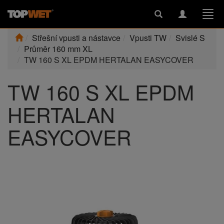
Toggle
Toggle
Togg
search
navigation
navi
Střešní vpusti a nástavce
Vpusti TW
Svislé S
Průměr 160 mm XL
TW 160 S XL EPDM HERTALAN EASYCOVER
TW 160 S XL EPDM
HERTALAN
EASYCOVER