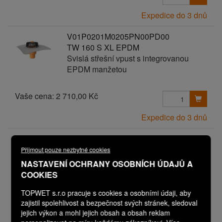
Expedice do 3 dnů
V01P0201M0205PN00PD00
TW 160 S XL EPDM
Svislá střešní vpust s integrovanou
EPDM manžetou
Vaše cena:
2 710,00 Kč
Expedice do 3 dnů
V01P0201M0270PN00PD00
TW 160 S XL EPDM ELEVATE
Přijmout pouze nezbytné cookies
Svislá střešní vpust s integrovanou
NASTAVENÍ OCHRANY OSOBNÍCH ÚDAJŮ A
EPDM manžetou
COOKIES
TOPWET s.r.o pracuje s cookies a osobními údaji, aby
Vaše cena:
2 710,00 Kč
zajistil spolehlivost a bezpečnost svých stránek, sledoval
jejich výkon a mohl jejich obsah a obsah reklam
Expedice do 3 dnů