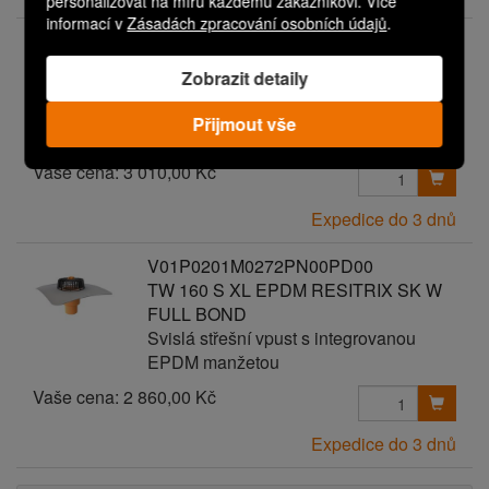
personalizovat na míru každému zákazníkovi. Více
informací v
Zásadách zpracování osobních údajů
.
V01P0201M0274PN00PD00
TW 160 S XL EPDM HERTALAN
Zobrazit detaily
EASYCOVER
Svislá střešní vpust s integrovanou
Přijmout vše
EPDM manžetou
Vaše cena:
3 010,00 Kč
Expedice do 3 dnů
V01P0201M0272PN00PD00
TW 160 S XL EPDM RESITRIX SK W
FULL BOND
Svislá střešní vpust s integrovanou
EPDM manžetou
Vaše cena:
2 860,00 Kč
Expedice do 3 dnů