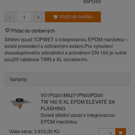
00PD00
Vložit do košíku
−
+
Přidat do oblíbených
Střešní vpust TOPWET s integrovanou EPDM manžetou –
svislé provedení s ochranným košem.Pro vytvoření
dvoustupňového odvodnění s průměrem DN 150 je nutné
použití nástavce TWN s XL označením.
Varianty
V01P0201M0271PN00PD00
TW 160 S XL EPDM ELEVATE SA
FLASHING
Svislá střešní vpust s integrovanou
EPDM manžetou
Vaše cena:
3 610,00 Kč