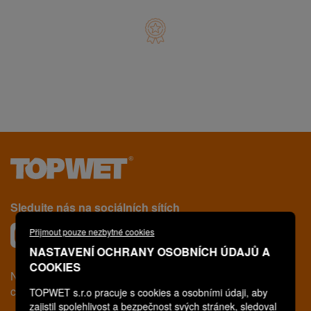
Certifikovaná
kvalita
Sledujte nás na sociálních sítích
Přijmout pouze nezbytné cookies
NASTAVENÍ OCHRANY OSOBNÍCH ÚDAJŮ A
COOKIES
Nenašli jste,
co jste hledali?
TOPWET s.r.o pracuje s cookies a osobními údaji, aby
zajistil spolehlivost a bezpečnost svých stránek, sledoval