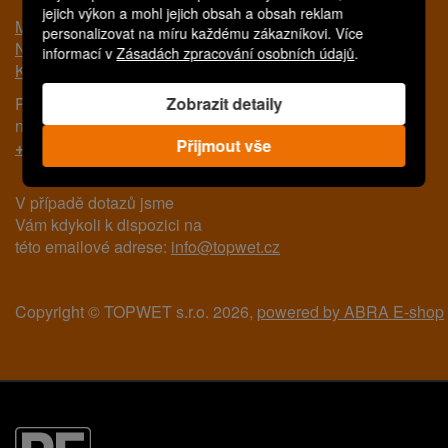
jejich výkon a mohl jejich obsah a obsah reklam
Možná hledáte
personalizovat na míru každému zákazníkovi. Více
Nákup na e-shopu
informací v
Zásadách zpracování osobních údajů
.
Kontakty
Zobrazit detaily
Pro další informace nás kontaktujte
na tomto telefonním čísle:
Přijmout vše
+420 777 717 116
V případě dotazů jsme
Vám kdykoli k dispozici na
této emailové adrese:
info@topwet.cz
Copyright © TOPWET s.r.o. 2026,
powered by ABRA E-shop