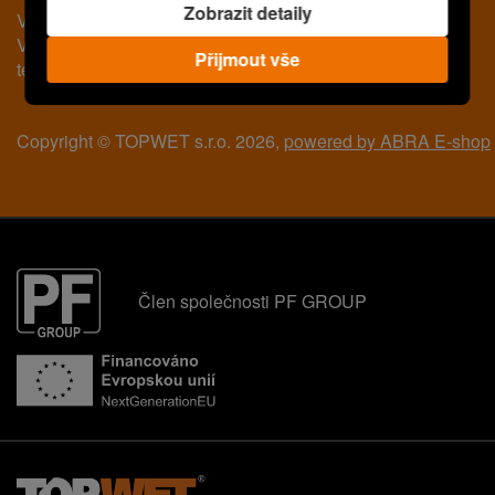
Zobrazit detaily
V případě dotazů jsme
Vám kdykoli k dispozici na
Přijmout vše
této emailové adrese:
info@topwet.cz
Copyright © TOPWET s.r.o. 2026,
powered by ABRA E-shop
Člen společnosti PF GROUP