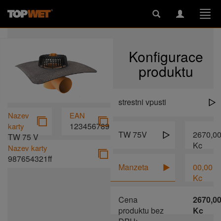
Toggle
Toggle
Togg
search
navigation
navi
Konfigurace
produktu
strestni vpusti
Nazev
EAN
123456789
karty
TW 75V
2670,0
TW 75 V
Kc
BIT
Nazev karty
987654321ff
Manzeta
00,00
Kc
Cena
2670,0
produktu bez
Kc