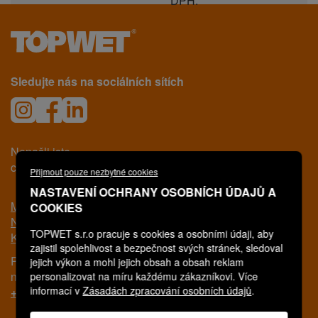
DPH:
Sledujte nás na sociálních sítích
Nenašli jste,
co jste hledali?
Přijmout pouze nezbytné cookies
NASTAVENÍ OCHRANY OSOBNÍCH ÚDAJŮ A
Možná hledáte
COOKIES
Nákup na e-shopu
TOPWET s.r.o pracuje s cookies a osobními údaji, aby
Kontakty
zajistil spolehlivost a bezpečnost svých stránek, sledoval
Pro další informace nás kontaktujte
jejich výkon a mohl jejich obsah a obsah reklam
na tomto telefonním čísle:
personalizovat na míru každému zákazníkovi. Více
informací v
Zásadách zpracování osobních údajů
.
+420 777 717 116