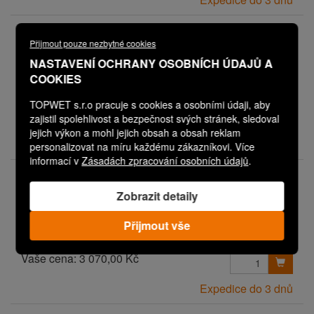
V08P3011M3004PN00PD03
Přijmout pouze nezbytné cookies
TW SAN BZ 125 STE (PN00/PD03)
Sanační vpust pro nezateplené střechy
NASTAVENÍ OCHRANY OSOBNÍCH ÚDAJŮ A
s integrovanou STE manžetou
COOKIES
TOPWET s.r.o pracuje s cookies a osobními údaji, aby
Vaše cena:
2 970,00 Kč
zajistil spolehlivost a bezpečnost svých stránek, sledoval
jejich výkon a mohl jejich obsah a obsah reklam
Expedice do 3 dnů
personalizovat na míru každému zákazníkovi. Více
informací v
Zásadách zpracování osobních údajů
.
V08P3011M3004PN00PD04
TW SAN BZ 125 STE (PN00/PD04)
Zobrazit detaily
Sanační vpust pro nezateplené střechy
s integrovanou STE manžetou
Přijmout vše
Vaše cena:
3 070,00 Kč
Expedice do 3 dnů