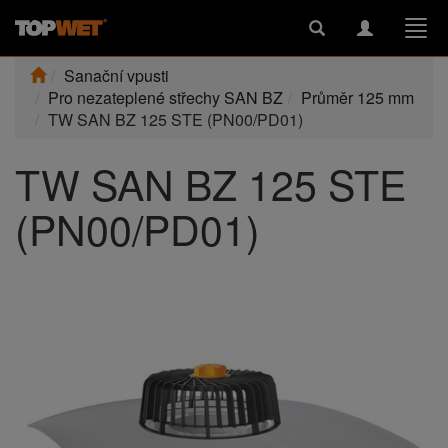
Toggle
Toggle
Togg
search
navigation
navi
Sanační vpusti
Pro nezateplené střechy SAN BZ
Průměr 125 mm
TW SAN BZ 125 STE (PN00/PD01)
TW SAN BZ 125 STE
(PN00/PD01)