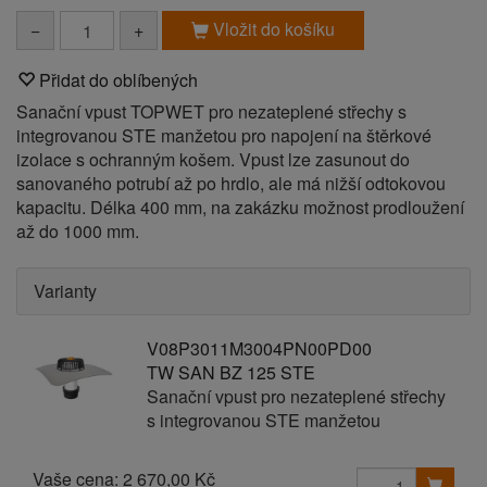
Vložit do košíku
−
+
Přidat do oblíbených
Sanační vpust TOPWET pro nezateplené střechy s
integrovanou STE manžetou pro napojení na štěrkové
izolace s ochranným košem. Vpust lze zasunout do
sanovaného potrubí až po hrdlo, ale má nižší odtokovou
kapacitu. Délka 400 mm, na zakázku možnost prodloužení
až do 1000 mm.
Varianty
V08P3011M3004PN00PD00
TW SAN BZ 125 STE
Sanační vpust pro nezateplené střechy
s integrovanou STE manžetou
Vaše cena:
2 670,00 Kč