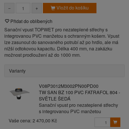
Vložit do košíku
−
+
Přidat do oblíbených
Sanační vpust TOPWET pro nezateplené střechy s
integrovanou PVC manžetou s ochranným košem. Vpust
lze zasunout do sanovaného potrubí až po hrdlo, ale má
nižší odtokovou kapacitu. Délka 400 mm, na zakázku
možnost prodloužení až do 1000 mm.
Varianty
V08P3012M3002PN00PD00
TW SAN BZ 100 PVC FATRAFOL 804 -
SVĚTLE ŠEDÁ
Sanační vpust pro nezateplené střechy
s integrovanou PVC manžetou
Vaše cena:
2 470,00 Kč