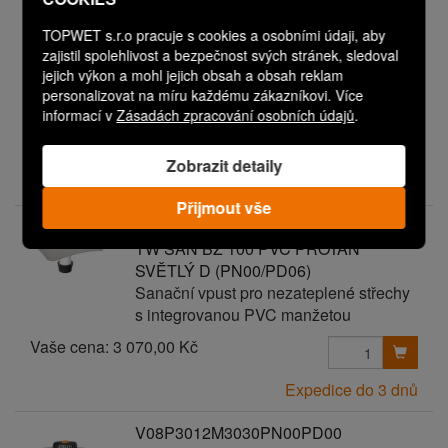
V08P3012M3012PN00PD00
TOPWET s.r.o pracuje s cookies a osobními údaji, aby
TW SAN BZ 100 PVC BAUDER
zajistil spolehlivost a bezpečnost svých stránek, sledoval
THERMOFOL D
jejich výkon a mohl jejich obsah a obsah reklam
Sanační vpust pro nezateplené střechy
personalizovat na míru každému zákazníkovi. Více
s integrovanou PVC manžetou
informací v
Zásadách zpracování osobních údajů
.
Vaše cena:
2 470,00 Kč
Zobrazit detaily
Expedice do 3 dnů
Přijmout vše
V08P3012M3023PN00PD06
TW SAN BZ 100 PVC PROTAN
SVĚTLÝ D (PN00/PD06)
Sanační vpust pro nezateplené střechy
s integrovanou PVC manžetou
Vaše cena:
3 070,00 Kč
Expedice do 3 dnů
V08P3012M3030PN00PD00