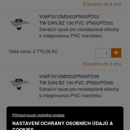
Expedice do 3 dnů
V08P3012M3002PN00PD03
TW SAN BZ 100 PVC (PN00/PD03)
Sanační vpust pro nezateplené střechy
s integrovanou PVC manžetou
Vaše cena:
2 770,00 Kč
Expedice do 3 dnů
V08P3012M3002PN00PD06
TW SAN BZ 100 PVC (PN00/PD06)
Sanační vpust pro nezateplené střechy
s integrovanou PVC manžetou
Vaše cena:
3 070,00 Kč
Přijmout pouze nezbytné cookies
NASTAVENÍ OCHRANY OSOBNÍCH ÚDAJŮ A
Expedice do 3 dnů
COOKIES