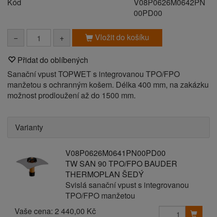
Kód
V08P0626M0642PN
00PD00
Vložit do košíku
−
+
Přidat do oblíbených
Sanační vpust TOPWET s integrovanou TPO/FPO
manžetou s ochranným košem. Délka 400 mm, na zakázku
možnost prodloužení až do 1500 mm.
Varianty
V08P0626M0641PN00PD00
TW SAN 90 TPO/FPO BAUDER
THERMOPLAN ŠEDÝ
Svislá sanační vpust s integrovanou
TPO/FPO manžetou
Vaše cena:
2 440,00 Kč