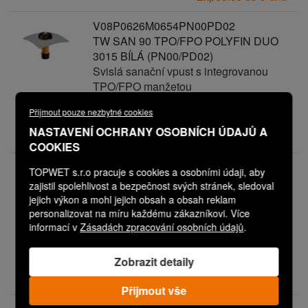
V08P0626M0654PN00PD02
TW SAN 90 TPO/FPO POLYFIN DUO
3015 BÍLÁ (PN00/PD02)
Svislá sanační vpust s integrovanou
TPO/FPO manžetou
Vaše cena:
2 640,00 Kč
Přijmout pouze nezbytné cookies
NASTAVENÍ OCHRANY OSOBNÍCH ÚDAJŮ A
Expedice do 3 dnů
COOKIES
V08P0626M0641PN00PD02
TOPWET s.r.o pracuje s cookies a osobními údaji, aby
TW SAN 90 TPO/FPO BAUDER
zajistil spolehlivost a bezpečnost svých stránek, sledoval
THERMOPLAN ŠEDÝ (PN00/PD02)
jejich výkon a mohl jejich obsah a obsah reklam
Svislá sanační vpust s integrovanou
personalizovat na míru každému zákazníkovi. Více
informací v
Zásadách zpracování osobních údajů
.
TPO/FPO manžetou
Vaše cena:
2 640,00 Kč
Zobrazit detaily
Expedice do 3 dnů
Přijmout vše