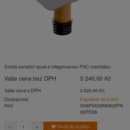
Svislá sanační vpust s integrovanou PVC manžetou
Vaše cena bez DPH
3 240,00 Kč
Vaše cena s DPH
3 920,40 Kč
Dostupnost
Expedice do 3 dnů
Kód
V08P0626M0602PN
00PD09
Vložit do košíku
−
+