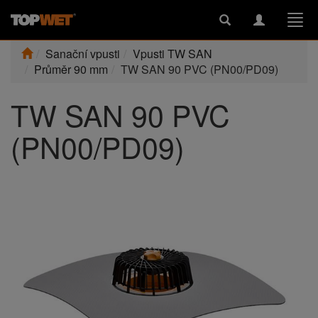
Toggle
Toggle
Togg
search
navigation
navi
Sanační vpusti
Vpusti TW SAN
Průměr 90 mm
TW SAN 90 PVC (PN00/PD09)
TW SAN 90 PVC
(PN00/PD09)