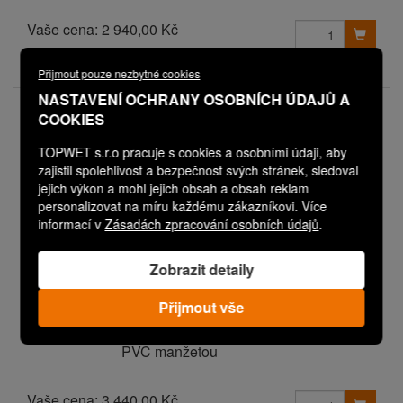
Vaše cena:
2 940,00 Kč
Expedice do 3 dnů
Přijmout pouze nezbytné cookies
NASTAVENÍ OCHRANY OSOBNÍCH ÚDAJŮ A
V08P0626M0602PN00PD04
COOKIES
TW SAN 90 PVC (PN00/PD04)
Svislá sanační vpust s integrovanou
TOPWET s.r.o pracuje s cookies a osobními údaji, aby
PVC manžetou
zajistil spolehlivost a bezpečnost svých stránek, sledoval
jejich výkon a mohl jejich obsah a obsah reklam
personalizovat na míru každému zákazníkovi. Více
Vaše cena:
2 740,00 Kč
informací v
Zásadách zpracování osobních údajů
.
Expedice do 3 dnů
Zobrazit detaily
V08P0626M0602PN00PD11
Přijmout vše
TW SAN 90 PVC (PN00/PD11)
Svislá sanační vpust s integrovanou
PVC manžetou
Vaše cena:
3 440,00 Kč