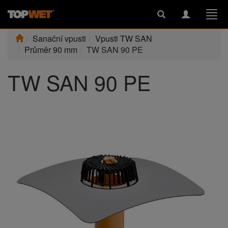
Toggle
Toggle
Togg
search
navigation
navi
Sanační vpusti
Vpusti TW SAN
Průměr 90 mm
TW SAN 90 PE
TW SAN 90 PE