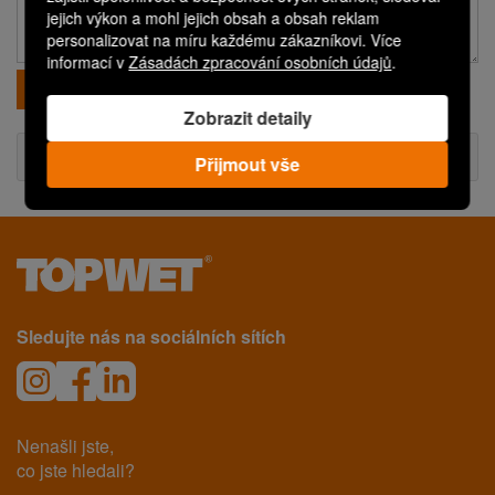
jejich výkon a mohl jejich obsah a obsah reklam
personalizovat na míru každému zákazníkovi. Více
informací v
Zásadách zpracování osobních údajů
.
Odeslat
Zobrazit detaily
Technické informace
Přijmout vše
Sledujte nás na sociálních sítích
Nenašli jste,
co jste hledali?