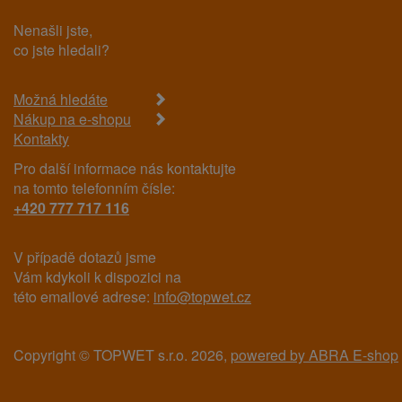
Nenašli jste,
co jste hledali?
Možná hledáte
Nákup na e-shopu
Kontakty
Pro další informace nás kontaktujte
na tomto telefonním čísle:
+420 777 717 116
V případě dotazů jsme
Vám kdykoli k dispozici na
této emailové adrese:
info@topwet.cz
Copyright © TOPWET s.r.o. 2026,
powered by ABRA E-shop