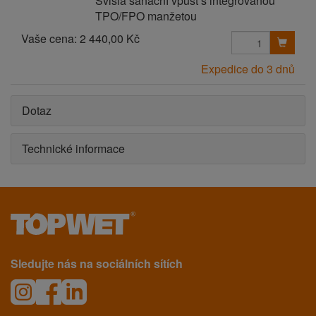
Svislá sanační vpust s integrovanou
TPO/FPO manžetou
Vaše cena:
2 440,00 Kč
Expedice do 3 dnů
Dotaz
Technické informace
Sledujte nás na sociálních sítích