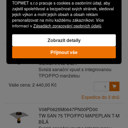
TOPWET s.r.o pracuje s cookies a osobními údaji, aby
BÍLÁ (PN00/PD06)
zajistil spolehlivost a bezpečnost svých stránek, sledoval
Svislá sanační vpust s integrovanou
jejich výkon a mohl jejich obsah a obsah reklam
TPO/FPO manžetou
personalizovat na míru každému zákazníkovi. Více
Vaše cena:
3 040,00 Kč
informací v
Zásadách zpracování osobních údajů
.
Expedice do 3 dnů
Zobrazit detaily
V08P0625M0642PN00PD00
Přijmout vše
TW SAN 75 TPO/FPO EVERGUARD
MEMBRANE BÍLÁ
Svislá sanační vpust s integrovanou
TPO/FPO manžetou
Vaše cena:
2 440,00 Kč
Expedice do 3 dnů
V08P0625M0647PN00PD00
TW SAN 75 TPO/FPO MAPEPLAN T-M
BÍLÁ