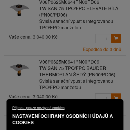
V08P0625M0644PN00PD06
TW SAN 75 TPO/FPO ELEVATE BÍLÁ
(PN00/PD06)
Svislá sanační vpust s integrovanou
TPO/FPO manžetou
Vaše cena:
3 040,00 Kč
Expedice do 3 dnů
V08P0625M0641PN00PD06
TW SAN 75 TPO/FPO BAUDER
THERMOPLAN ŠEDÝ (PN00/PD06)
Svislá sanační vpust s integrovanou
TPO/FPO manžetou
Vaše cena:
3 040,00 Kč
Přijmout pouze nezbytné cookies
Expedice do 3 dnů
NASTAVENÍ OCHRANY OSOBNÍCH ÚDAJŮ A
V08P0625M0647PN00PD06
COOKIES
TW SAN 75 TPO/FPO MAPEPLAN T-M