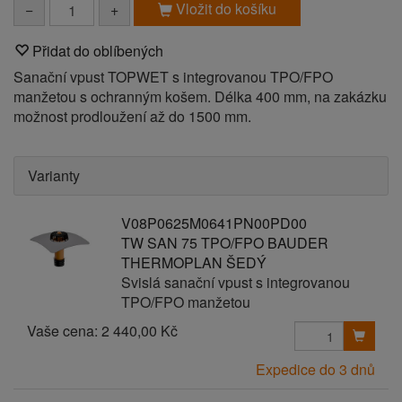
Vložit do košíku
−
+
Přidat do oblíbených
Sanační vpust TOPWET s integrovanou TPO/FPO
manžetou s ochranným košem. Délka 400 mm, na zakázku
možnost prodloužení až do 1500 mm.
Varianty
V08P0625M0641PN00PD00
TW SAN 75 TPO/FPO BAUDER
THERMOPLAN ŠEDÝ
Svislá sanační vpust s integrovanou
TPO/FPO manžetou
Vaše cena:
2 440,00 Kč
Expedice do 3 dnů