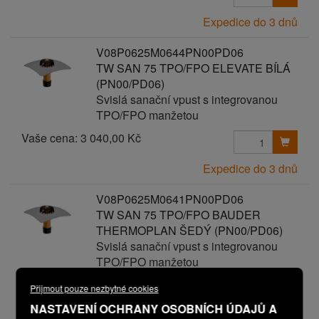
Expedice do 3 dnů
V08P0625M0644PN00PD06
TW SAN 75 TPO/FPO ELEVATE BÍLÁ
(PN00/PD06)
Svislá sanační vpust s integrovanou
TPO/FPO manžetou
Vaše cena:
3 040,00 Kč
Expedice do 3 dnů
V08P0625M0641PN00PD06
TW SAN 75 TPO/FPO BAUDER
THERMOPLAN ŠEDÝ (PN00/PD06)
Svislá sanační vpust s integrovanou
TPO/FPO manžetou
Vaše cena:
3 040,00 Kč
Přijmout pouze nezbytné cookies
NASTAVENÍ OCHRANY OSOBNÍCH ÚDAJŮ A
Expedice do 3 dnů