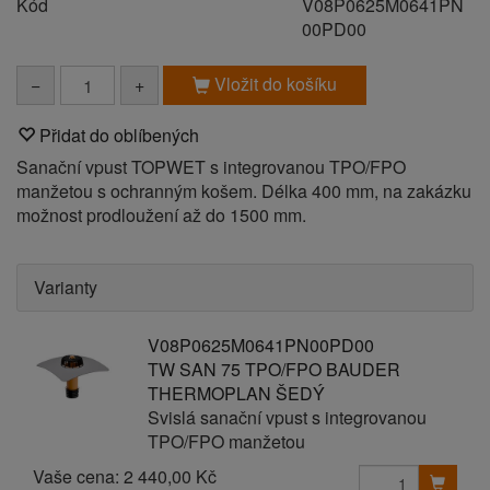
Kód
V08P0625M0641PN
00PD00
Vložit do košíku
−
+
Přidat do oblíbených
Sanační vpust TOPWET s integrovanou TPO/FPO
manžetou s ochranným košem. Délka 400 mm, na zakázku
možnost prodloužení až do 1500 mm.
Varianty
V08P0625M0641PN00PD00
TW SAN 75 TPO/FPO BAUDER
THERMOPLAN ŠEDÝ
Svislá sanační vpust s integrovanou
TPO/FPO manžetou
Vaše cena:
2 440,00 Kč