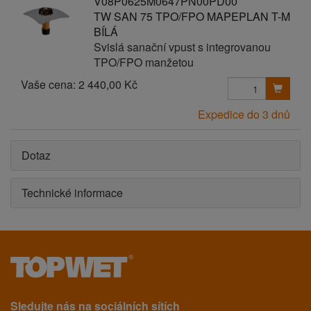
V08P0625M0647PN00PD00
TW SAN 75 TPO/FPO MAPEPLAN T-M
BÍLÁ
Svislá sanační vpust s integrovanou
TPO/FPO manžetou
Vaše cena:
2 440,00 Kč
Expedice do 3 dnů
Dotaz
Technické informace
Sledujte nás na sociálních sítích