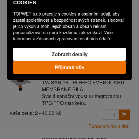
COOKIES
V08P0625M0647PN00PD06
TOPWET s.r.o pracuje s cookies a osobními údaji, aby
TW SAN 75 TPO/FPO MAPEPLAN T-M
zajistil spolehlivost a bezpečnost svých stránek, sledoval
BÍLÁ (PN00/PD06)
jejich výkon a mohl jejich obsah a obsah reklam
Svislá sanační vpust s integrovanou
personalizovat na míru každému zákazníkovi. Více
informací v
Zásadách zpracování osobních údajů
.
TPO/FPO manžetou
Vaše cena:
3 040,00 Kč
Zobrazit detaily
Expedice do 3 dnů
Přijmout vše
V08P0625M0642PN00PD00
TW SAN 75 TPO/FPO EVERGUARD
MEMBRANE BÍLÁ
Svislá sanační vpust s integrovanou
TPO/FPO manžetou
Vaše cena:
2 440,00 Kč
Expedice do 3 dnů