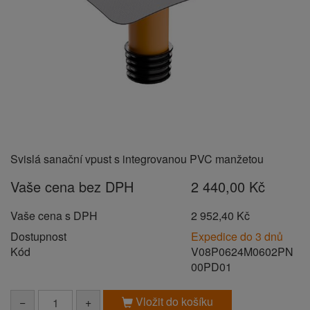
Svislá sanační vpust s integrovanou PVC manžetou
Vaše cena bez DPH
2 440,00 Kč
Vaše cena s DPH
2 952,40 Kč
Dostupnost
Expedice do 3 dnů
Kód
V08P0624M0602PN
00PD01
Vložit do košíku
−
+