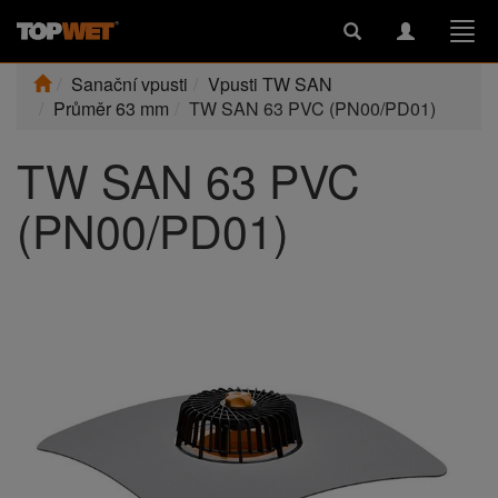
Toggle
Toggle
Togg
search
navigation
navi
Sanační vpusti
Vpusti TW SAN
Průměr 63 mm
TW SAN 63 PVC (PN00/PD01)
TW SAN 63 PVC
(PN00/PD01)