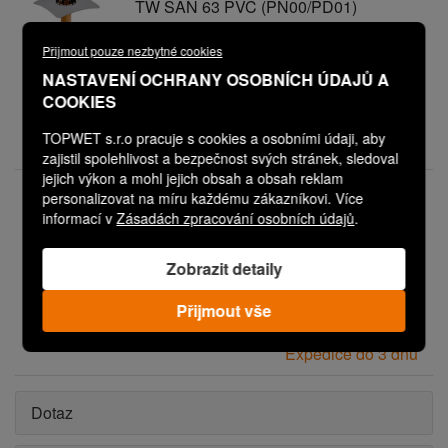
TW SAN 63 PVC (PN00/PD01)
Svislá sanační vpust s integrovanou
PVC manžetou
Přijmout pouze nezbytné cookies
NASTAVENÍ OCHRANY OSOBNÍCH ÚDAJŮ A
COOKIES
Vaše cena:
2 440,00 Kč
TOPWET s.r.o pracuje s cookies a osobními údaji, aby
Expedice do 3 dnů
zajistil spolehlivost a bezpečnost svých stránek, sledoval
jejich výkon a mohl jejich obsah a obsah reklam
V08P0624M0602PN00PD09
personalizovat na míru každému zákazníkovi. Více
TW SAN 63 PVC (PN00/PD09)
informací v
Zásadách zpracování osobních údajů
.
Svislá sanační vpust s integrovanou
PVC manžetou
Zobrazit detaily
Vaše cena:
3 240,00 Kč
Přijmout vše
Expedice do 3 dnů
Dotaz