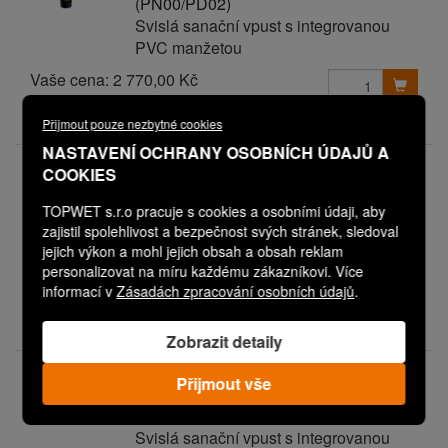
(PN00/PD02)
Svislá sanační vpust s integrovanou
PVC manžetou
Vaše cena:
2 770,00 Kč
Expedice do 3 dnů
Přijmout pouze nezbytné cookies
NASTAVENÍ OCHRANY OSOBNÍCH ÚDAJŮ A
V08P0620M0602PN00PD03
COOKIES
TW SAN 110 PVC (PN00/PD03)
Svislá sanační vpust s integrovanou
TOPWET s.r.o pracuje s cookies a osobními údaji, aby
PVC manžetou
zajistil spolehlivost a bezpečnost svých stránek, sledoval
jejich výkon a mohl jejich obsah a obsah reklam
personalizovat na míru každému zákazníkovi. Více
Vaše cena:
Cena na dotaz
informací v
Zásadách zpracování osobních údajů
.
Expedice do 3 dnů
Zobrazit detaily
V08P0620M0613PN00PD00
Přijmout vše
TW SAN 110 PVC BAUDER
THERMOFOL U
Svislá sanační vpust s integrovanou