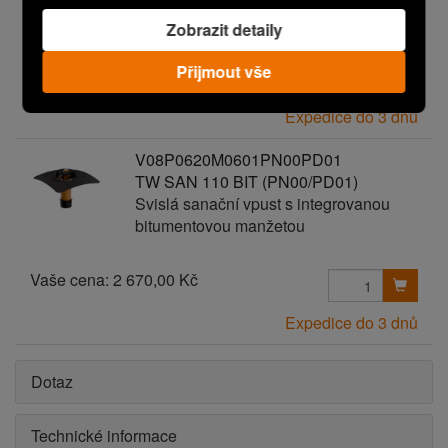
bitumentovou manžetou
Zobrazit detaily
Přijmout vše
Vaše cena:
2 870,00 Kč
Expedice do 3 dnů
V08P0620M0601PN00PD01
TW SAN 110 BIT (PN00/PD01)
Svislá sanační vpust s integrovanou
bitumentovou manžetou
Vaše cena:
2 670,00 Kč
Expedice do 3 dnů
Dotaz
Technické informace