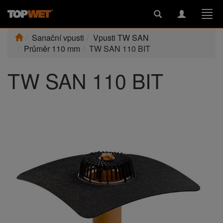
Toggle
Toggle
Togg
search
navigation
navi
Sanační vpusti
Vpusti TW SAN
Průměr 110 mm
TW SAN 110 BIT
TW SAN 110 BIT