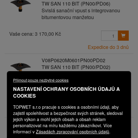
TW SAN 110 BIT (PN00/PD06)
Svislá sanační vpust s integrovanou
bitumentovou manžetou
Vaše cena:
3 170,00 Kč
Expedice do 3 dnů
V08P0620M0601PN00PD02
TW SAN 110 BIT (PN00/PD02)
Svislá sanační vpust s integrovanou
bitumentovou manžetou
Přijmout pouze nezbytné cookies
NASTAVENÍ OCHRANY OSOBNÍCH ÚDAJŮ A
COOKIES
Vaše cena:
2 770,00 Kč
TOPWET s.r.o pracuje s cookies a osobními údaji, aby
Expedice do 3 dnů
zajistil spolehlivost a bezpečnost svých stránek, sledoval
jejich výkon a mohl jejich obsah a obsah reklam
V08P0620M0601PN00PD03
personalizovat na míru každému zákazníkovi. Více
TW SAN 110 BIT (PN00/PD03)
informací v
Zásadách zpracování osobních údajů
.
Svislá sanační vpust s integrovanou