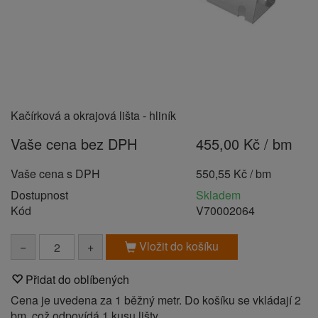
Kačírková a okrajová lišta - hliník
Vaše cena bez DPH
455,00 Kč / bm
Vaše cena s DPH
550,55 Kč / bm
Dostupnost
Skladem
Kód
V70002064
Vložit do košíku
−
+
Přidat do oblíbených
Cena je uvedena za 1 běžný metr. Do košíku se vkládají 2
bm, což odpovídá 1 kusu lišty.