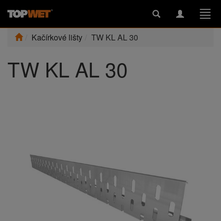
Toggle
Toggle
Togg
search
navigation
navi
Kačírkové lišty
TW KL AL 30
TW KL AL 30