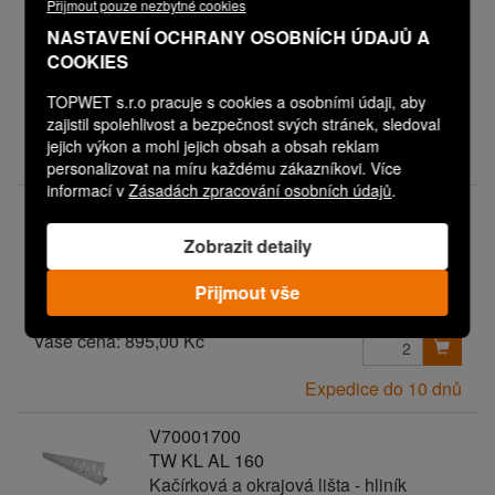
TW KL AL 70
Přijmout pouze nezbytné cookies
Kačírková a okrajová lišta - hliník
NASTAVENÍ OCHRANY OSOBNÍCH ÚDAJŮ A
COOKIES
TOPWET s.r.o pracuje s cookies a osobními údaji, aby
Vaše cena:
495,00 Kč
zajistil spolehlivost a bezpečnost svých stránek, sledoval
jejich výkon a mohl jejich obsah a obsah reklam
Skladem
personalizovat na míru každému zákazníkovi. Více
informací v
Zásadách zpracování osobních údajů
.
V70000338
TW KL AL 150
Zobrazit detaily
Kačírková a okrajová lišta - hliník
Přijmout vše
Vaše cena:
895,00 Kč
Expedice do 10 dnů
V70001700
TW KL AL 160
Kačírková a okrajová lišta - hliník