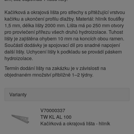
Kačírková a okrajová lišta pro střechy s přitěžující vrstvou
kačírku a ukončení profilu dlažby. Materiál: hliník tloušťky
1,5 mm, délka lišty 2000 mm. Lišta má po 250 mm otvory
pro provlečení přířezu všech druhů hydroizolace. Tuhost
lišty je zajištěna ohybem 10 mm na koncích obou ramen.
Součástí dodávky je spojovací díl pro snadné napojení
další lišty. Uchycení lišty k podkladu se provádí páskem
hydroizolace. ‍
Termín dodání lišty na zakázku je v závislosti na
objednaném množství přibližně 1–2 týdny.
Varianty
V70000337
TW KL AL 100
Kačírková a okrajová lišta - hliník