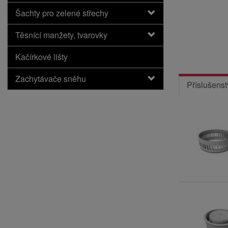
Šachty pro zelené střechy
Těsnící manžety, tvarovky
Kačírkové lišty
Zachytávače sněhu
Příslušenst