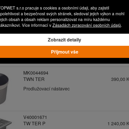
TOPWET s.r.o pracuje s cookies a osobními údaji, aby zajistil
spolehlivost a bezpečnost svých stránek, sledoval jejich výkon a mohl
jejich obsah a obsah reklam personalizovat na míru každému
zákazníkovi. Více informací v
Zásadách zpracování osobních údajů
.
V40001666
TW TER
1 190,00 
Zobrazit detaily
Terasový nástavec
Přijmout vše
MK0044694
TWN TER
390,00 
Prodlužovací nástavec
V40001671
TW TER P
1 240,00 