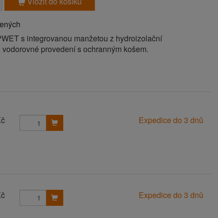
Vložit do košíku
bených
PWET s integrovanou manžetou z hydroizolační
A, vodorovné provedení s ochranným košem.
Kč
Expedice do 3 dnů
Kč
Expedice do 3 dnů