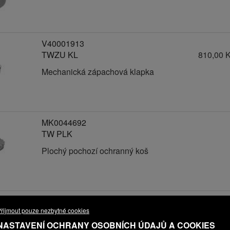
V40001913
TWZU KL
810,00 
Mechanická zápachová klapka
MK0044692
TW PLK
Plochý pochozí ochranný koš
V40001696
řijmout pouze nezbytné cookies
TWOK v33
440,00 
NASTAVENÍ OCHRANY OSOBNÍCH ÚDAJŮ A COOKIES
Perforovaný ochranný koš