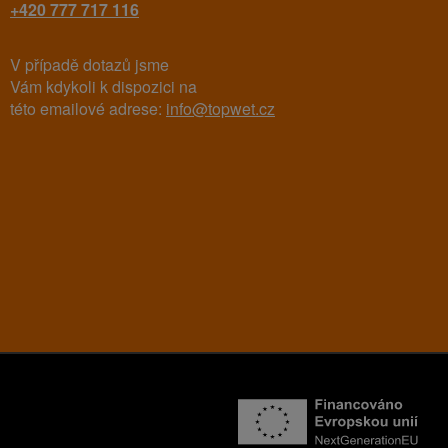
+420 777 717 116
V případě dotazů jsme
Vám kdykoli k dispozici na
této emailové adrese:
info@topwet.cz