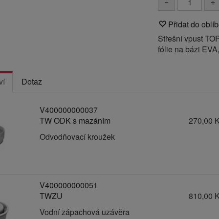
−
+
Přidat do oblí
Střešní vpust TO
fólie na bázi EV
ví
Dotaz
V400000000037
TW ODK s mazáním
270,00 
Odvodňovací kroužek
V400000000051
TWZU
810,00 
Vodní zápachová uzávěra