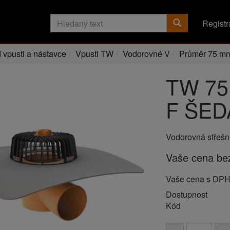
Registr
í vpusti a nástavce
Vpusti TW
Vodorovné V
Průměr 75 m
TW 75
F ŠED
Vodorovná střešn
Vaše cena b
Vaše cena s DP
Dostupnost
Kód