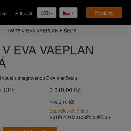
CZK
produkty
ace
Přihlásit
m
TW 75 V EVA VAEPLAN F ŠEDÁ
 V EVA VAEPLAN
Á
í vpust s integrovanou EVA manžetou
ez DPH
3 310,00 Kč
H
4 005,10 Kč
Expedice do 3 dnů
V01P0101M0108PN00PD00