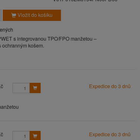
Vložit do košíku
bených
OPWET s integrovanou TPO/FPO manžetou –
 s ochranným košem.
Kč
Expedice do 3 dnů
manžetou
Kč
Expedice do 3 dnů