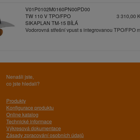
V01P0102M0160PN00PD00
TW 110 V TPO/FPO
3 310,00 
SIKAPLAN TM-15 BÍLÁ
Vodorovná střešní vpust s integrovanou TPO/FPO 
Nenašli jste,
co jste hledali?
Produkty
Konfigurace produktu
Online katalog
Technické informace
Výkresová dokumentace
Zásady zpracování osobních údajů