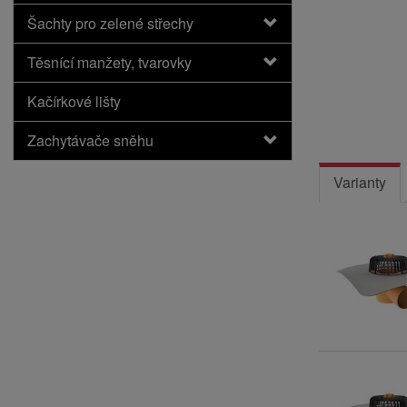
Šachty pro zelené střechy
Těsnící manžety, tvarovky
Kačírkové lišty
Zachytávače sněhu
Varianty