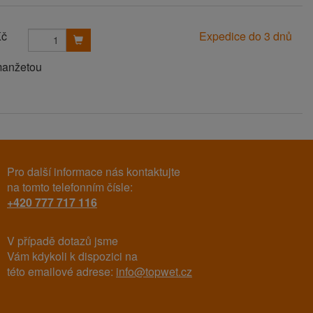
Kč
Expedice do 3 dnů
manžetou
Pro další informace nás kontaktujte
na tomto telefonním čísle:
+420 777 717 116
V případě dotazů jsme
Vám kdykoli k dispozici na
této emailové adrese:
info@topwet.cz