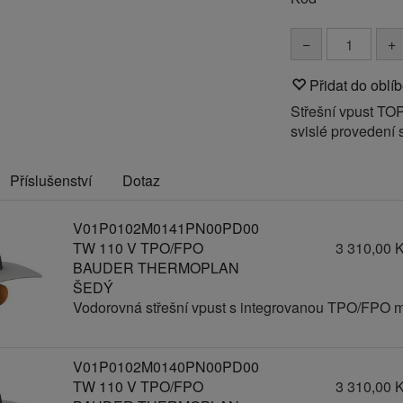
−
+
Přidat do oblí
Střešní vpust T
svislé provedení
Příslušenství
Dotaz
V01P0102M0141PN00PD00
TW 110 V TPO/FPO
3 310,00 
BAUDER THERMOPLAN
ŠEDÝ
Vodorovná střešní vpust s integrovanou TPO/FPO 
V01P0102M0140PN00PD00
TW 110 V TPO/FPO
3 310,00 