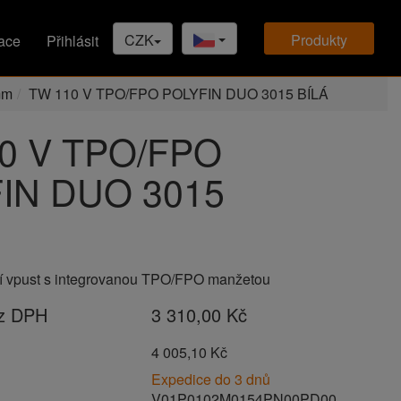
CZK
produkty
ace
Přihlásit
mm
TW 110 V TPO/FPO POLYFIN DUO 3015 BÍLÁ
0 V TPO/FPO
IN DUO 3015
í vpust s integrovanou TPO/FPO manžetou
ez DPH
3 310,00 Kč
H
4 005,10 Kč
Expedice do 3 dnů
V01P0102M0154PN00PD00