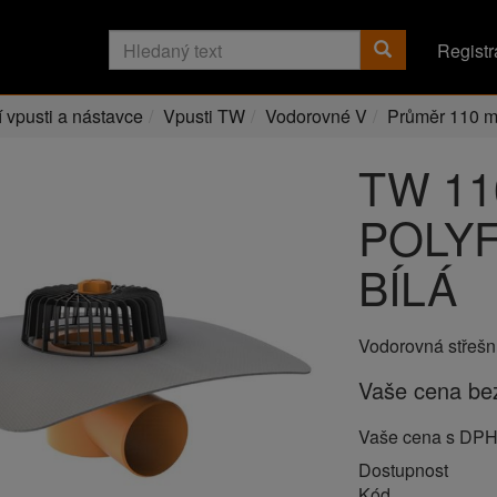
Registr
í vpusti a nástavce
Vpusti TW
Vodorovné V
Průměr 110 
TW 11
POLYF
BÍLÁ
Vodorovná střešn
Vaše cena b
Vaše cena s DP
Dostupnost
Kód