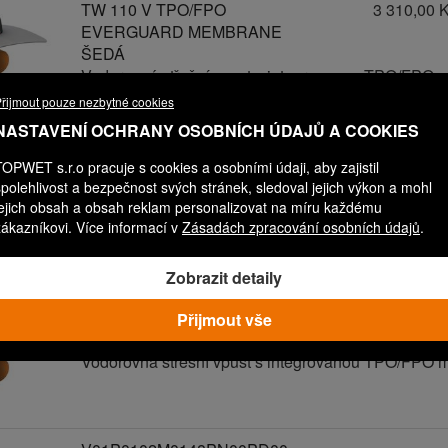
TW 110 V TPO/FPO
3 310,00 
EVERGUARD MEMBRANE
ŠEDÁ
Vodorovná střešní vpust s integrovanou TPO/FPO 
řijmout pouze nezbytné cookies
NASTAVENÍ OCHRANY OSOBNÍCH ÚDAJŮ A COOKIES
V01P0102M0163PN00PD00
TW 110 V TPO/FPO
3 410,00 
TOPWET s.r.o pracuje s cookies a osobními údaji, aby zajistil
EXTRUPOL O
spolehlivost a bezpečnost svých stránek, sledoval jejich výkon a mohl
Vodorovná střešní vpust s integrovanou TPO/FPO 
jejich obsah a obsah reklam personalizovat na míru každému
zákazníkovi. Více informací v
Zásadách zpracování osobních údajů
.
Zobrazit detaily
V01P0102M0146PN00PD00
TW 110 V TPO/FPO FLAGON
3 310,00 
Přijmout vše
BÉŽOVÝ
Vodorovná střešní vpust s integrovanou TPO/FPO 