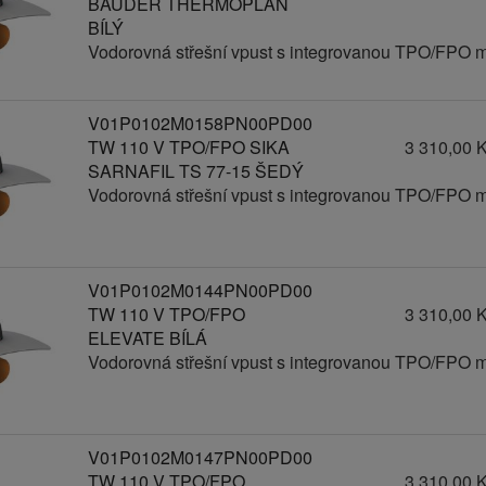
BAUDER THERMOPLAN
BÍLÝ
Vodorovná střešní vpust s integrovanou TPO/FPO 
V01P0102M0158PN00PD00
TW 110 V TPO/FPO SIKA
3 310,00 
SARNAFIL TS 77-15 ŠEDÝ
Vodorovná střešní vpust s integrovanou TPO/FPO 
V01P0102M0144PN00PD00
TW 110 V TPO/FPO
3 310,00 
ELEVATE BÍLÁ
Vodorovná střešní vpust s integrovanou TPO/FPO 
V01P0102M0147PN00PD00
TW 110 V TPO/FPO
3 310,00 